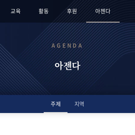
교육
활동
후원
아젠다
AGENDA
아젠다
주제
지역