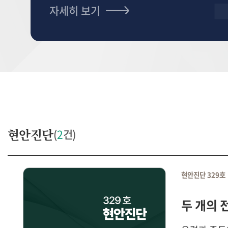
자세히 보기
현안진단
(
2
건)
현안진단 329호
두 개의 