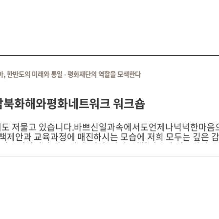
, 한반도의 미래와 통일 - 평화재단의 역할을 모색한다
 남북화해와평화네트워크 워크숍
 한해도 저물고 있습니다.바쁘신일과속에서도언제나넉넉한마
책제안과 교육과정에 매진하시는 모습에 저희 모두는 깊은 
 마무리하면서 지도위원, 이사, 감사, 평화연구원 연구위원
 모시고 워크숍을 진행합니다. 이번 워크숍에서는 명확한 
년 1년동안의 활동을정리.평가하고,다가올2011년의활동방향을
단 식구들이 함께모여 큰지혜와 열정을 함께 나눌수 있기를 