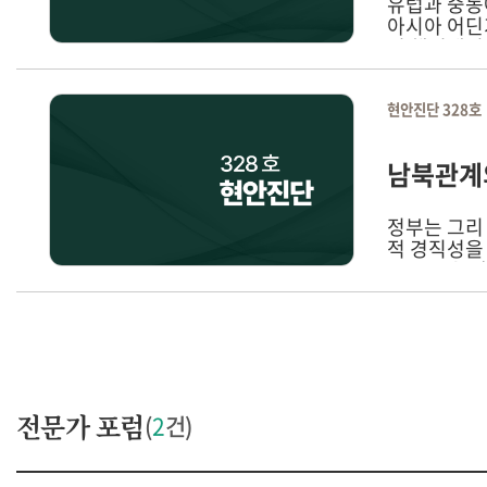
유럽과 중동
아시아 어딘
면 핵전쟁이 
계대전으로부
려 제3의 
현안진단 328호
남북관계의
정부는 그리
적 경직성을
도 소통을 
식을 거두고
이 전쟁관계
하기 어렵다
평화와 안정
전문가 포럼
(
2
건)