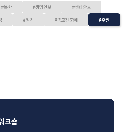
#북한
#생명안보
#생태안보
쟁
#정치
#종교간 화해
#주권
현
 워크숍