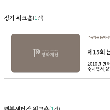
정기 워크숍
(
1
건)
격동하는 동아시아
제15회
2010년
주시면서 정
단은 올해를
미 임원들을
로 2010
동안 평화재
행복센터장 워크숍
(
1
건)