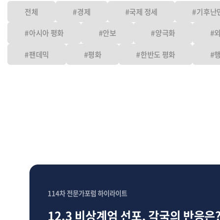
전체
#경제
#국제 정세
#기후난
#아시아 평화
#안보
#양극화
#
#팬데믹
#평화
#한반도 평화
#
114차 전문가포럼 하이라이트
12.3 비상계엄 선포, 각국의 반응은