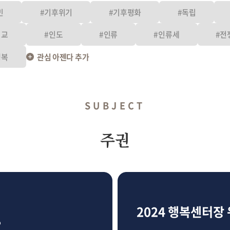
민
#기후위기
#기후평화
#독립
외교
#인도
#인류
#인류세
#전
행복
관심 아젠다 추가
SUBJECT
주권
2024 행복센터장
?