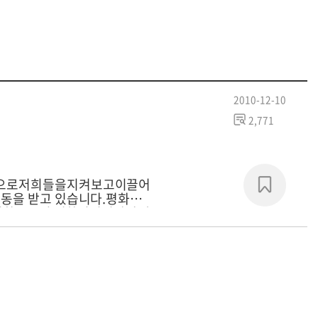
2010-12-10
2,771
음으로저희들을지켜보고이끌어
감동을 받고 있습니다.평화재
, 평화교육원 평화리더십아카데
현실인식과 정세분석을 바탕으
모색하고자 합니다.1박 2일
간절히 바랍니다.