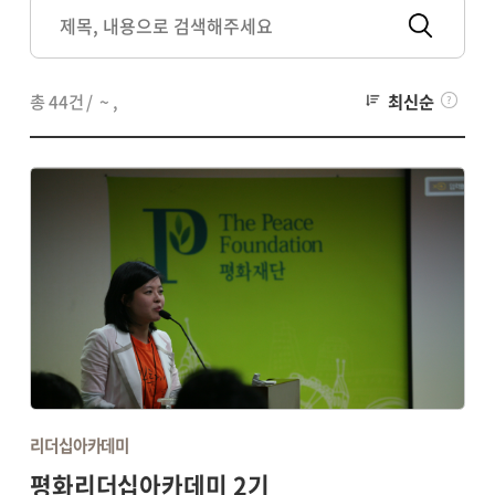
총 44건
/
~
,
최신순
리더십아카데미
평화리더십아카데미 2기