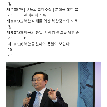
강
제 7
06.25
[ 오늘의 북한소식 ] 분석을 통한 북
강
한이해의 실습
제 8
07.02
북한 이해를 위한 북한정보와 자료
강
제 9
07.09
마음의 통일, 사람의 통일을 위한 준
강
비
제
07.16
북한을 알아야 통일이 보인다
10
강