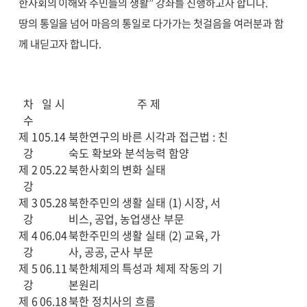
한사회의 이해와 주민들의 생활” 강좌를 진행하고자 합니다.
땅의 통일을 넘어 마음의 통일로 다가가는 첫걸음을 여러분과 함
께 내딛고자 합니다.
차
일 시
주 제
수
제 1
05.14
북한연구의 바른 시각과 접근법 : 친
강
숙도 확보와 분석능력 함양
제 2
05.22
북한사회의 변화 실태
강
제 3
05.28
북한주민의 생활 실태 (1) 시장, 서
강
비스, 공업, 농업생산 부문
제 4
06.04
북한주민의 생활 실태 (2) 교육, 가
강
사, 공공, 군사 부문
제 5
06.11
북한체제의 특성과 체제 작동의 기
강
본원리
제 6
06.18
북한 정치사의 흐름