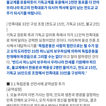
불교계를 포용하듯이 기독교계를 포용해서 2천만 동포를 다 안아
우리나라 최고의 민족대표가 되시어 역사에 길이 남는 천도교 교
주가 되시기를 바랍니다.
[ 민족대표 33인 구성 조정 (천도교 15인, 기독교 16인, 불교 2인)
]
기독교 장로회 측과 기독교 감리회 측에서 각각 11인씩 민족대표
로 하여 달라는 강력한 요청이었던 것이다. 이리하여 용성 진종 조
사께서 대답하시기를
‘독립운동은 사람의 힘만으로는 될 수가 없
고 오직 도리천인 33천 하느님의 보우하심에 의하여 독립운동을
전개해야 하겠음으로 그리할 수는 없다’
라고 잘라 말하였던 것이
다.
'반드시 하느님이 보우하사 우리나라 만세를 기원해야 하므
로, 불교계에서 한용운과 백용성 2명만 들어가고, 천도교 15인,
기독교 16인으로 조정해서 민족대표 33인을 구성하자.'
■ 3.1 독립운동 선언서에 공약삼장 추가
[공약삼장]
1. 오늘 우리의 이번 거사는 정의, 인도와 생존과 영광을 갈망하는
민족 전체의 요구이니, 오직 자유의 정신을 발휘할 것이요, 결코
배타적인 감정으로 정도에서 벗어난 잘못을 저지르지 말라.