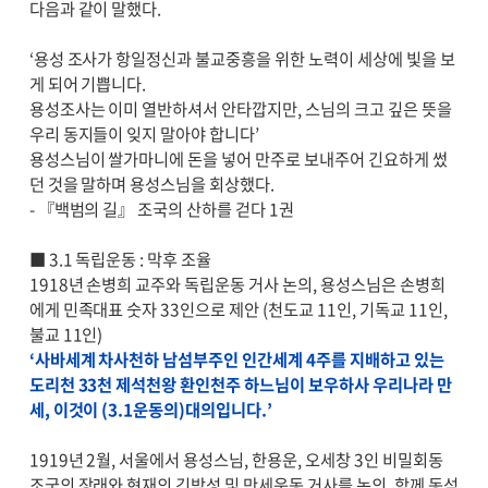
다음과 같이 말했다.
‘용성 조사가 항일정신과 불교중흥을 위한 노력이 세상에 빛을 보
게 되어 기쁩니다.
용성조사는 이미 열반하셔서 안타깝지만, 스님의 크고 깊은 뜻을
우리 동지들이 잊지 말아야 합니다’
용성스님이 쌀가마니에 돈을 넣어 만주로 보내주어 긴요하게 썼
던 것을 말하며 용성스님을 회상했다.
- 『백범의 길』 조국의 산하를 걷다 1권
■ 3.1 독립운동 : 막후 조율
1918년 손병희 교주와 독립운동 거사 논의, 용성스님은 손병희
에게 민족대표 숫자 33인으로 제안 (천도교 11인, 기독교 11인,
불교 11인)
‘사바세계 차사천하 남섬부주인 인간세계 4주를 지배하고 있는
도리천 33천 제석천왕 환인천주 하느님이 보우하사 우리나라 만
세, 이것이 (3.1운동의)대의입니다.’
1919년 2월, 서울에서 용성스님, 한용운, 오세창 3인 비밀회동
조국의 장래와 현재의 긴박성 및 만세운동 거사를 논의. 함께 동석