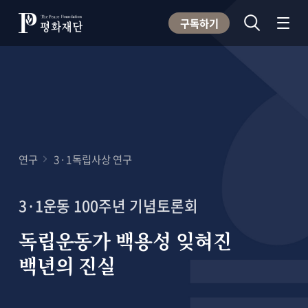
구독하기
연구
3·1독립사상 연구
3·1운동 100주년 기념토론회
독립운동가 백용성 잊혀진
백년의 진실