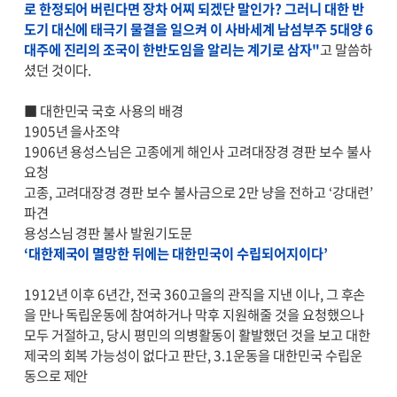
로 한정되어 버린다면 장차 어찌 되겠단 말인가? 그러니 대한 반
도기 대신에 태극기 물결을 일으켜 이 사바세계 남섬부주 5대양 6
대주에 진리의 조국이 한반도임을 알리는 계기로 삼자"
고 말씀하
셨던 것이다.
■ 대한민국 국호 사용의 배경
1905년 을사조약
1906년 용성스님은 고종에게 해인사 고려대장경 경판 보수 불사
요청
고종, 고려대장경 경판 보수 불사금으로 2만 냥을 전하고 ‘강대련’
파견
용성스님 경판 불사 발원기도문
‘대한제국이 멸망한 뒤에는 대한민국이 수립되어지이다’
1912년 이후 6년간, 전국 360고을의 관직을 지낸 이나, 그 후손
을 만나 독립운동에 참여하거나 막후 지원해줄 것을 요청했으나
모두 거절하고, 당시 평민의 의병활동이 활발했던 것을 보고 대한
제국의 회복 가능성이 없다고 판단, 3.1운동을 대한민국 수립운
동으로 제안