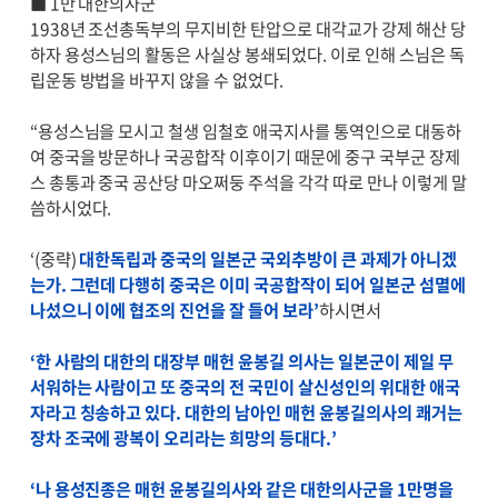
■ 1만 대한의사군
1938년 조선총독부의 무지비한 탄압으로 대각교가 강제 해산 당
하자 용성스님의 활동은 사실상 봉쇄되었다. 이로 인해 스님은 독
립운동 방법을 바꾸지 않을 수 없었다.
“용성스님을 모시고 철생 임철호 애국지사를 통역인으로 대동하
여 중국을 방문하나 국공합작 이후이기 때문에 중구 국부군 장제
스 총통과 중국 공산당 마오쩌둥 주석을 각각 따로 만나 이렇게 말
씀하시었다.
‘(중략)
대한독립과 중국의 일본군 국외추방이 큰 과제가 아니겠
는가. 그런데 다행히 중국은 이미 국공합작이 되어 일본군 섬멸에
나섰으니 이에 협조의 진언을 잘 들어 보라’
하시면서
‘한 사람의 대한의 대장부 매헌 윤봉길 의사는 일본군이 제일 무
서워하는 사람이고 또 중국의 전 국민이 살신성인의 위대한 애국
자라고 칭송하고 있다. 대한의 남아인 매헌 윤봉길의사의 쾌거는
장차 조국에 광복이 오리라는 희망의 등대다.’
‘나 용성진종은 매헌 윤봉길의사와 같은 대한의사군을 1만명을