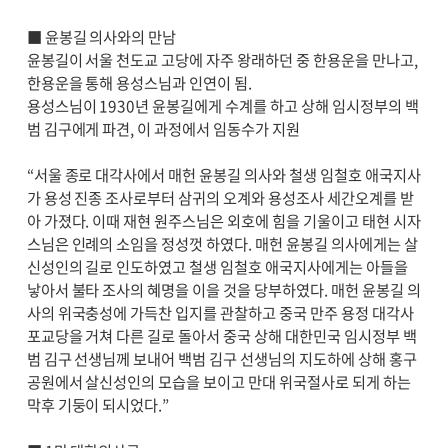
■ 윤봉길 의사와의 만남
윤봉길이 서울 천도교 고당에 자주 왕래하던 중 한용운을 만나고,
한용운을 통해 용성스님과 인연이 됨.
용성스님이 1930년 윤봉길에게 수계를 하고 상해 임시정부의 백
범 김구에게 파견, 이 과정에서 임동수가 지원
“서울 종로 대각사에서 매헌 윤봉길 의사와 철생 임철호 애국지사
가 용성 진종 조사로부터 삼귀의 오계와 용성조사 세간오계를 받
아 가졌다. 이때 재현 원주스님은 외호에 힘을 기울이고 태현 시자
스님은 인례의 소임을 정성껏 하였다. 매헌 윤봉길 의사에게는 살
신성인의 길로 인도하였고 철생 임철호 애국지사에게는 아들을
낳아서 불타 조사의 혜명을 이을 것을 당부하였다. 매헌 윤봉길 의
사의 위국충성에 가득찬 입지를 관찰하고 중국 만주 용정 대각사
포교당을 거쳐 다른 길로 돌아서 중국 상해 대한민국 임시정부 백
범 김구 선생님께 보내어 백범 김구 선생님의 지도하에 상해 홍구
공원에서 살신성인의 모습을 보이고 만대 위국절사로 되게 하는
막후 기둥이 되시었다.”