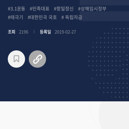
#3.1운동
#민족대표
#항일정신
#상해임시정부
#태극기
#대한민국 국호
# 독립자금
조회
2196
등록일
2019-02-27