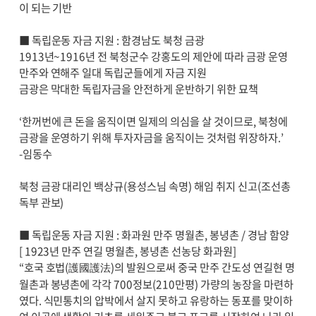
이 되는 기반
■ 독립운동 자금 지원 : 함경남도 북청 금광
1913년~1916년 전 북청군수 강홍도의 제안에 따라 금광 운영
만주와 연해주 일대 독립군들에게 자금 지원
금광은 막대한 독립자금을 안전하게 운반하기 위한 묘책
‘한꺼번에 큰 돈을 움직이면 일제의 의심을 살 것이므로, 북청에
금광을 운영하기 위해 투자자금을 움직이는 것처럼 위장하자.’
-임동수
북청 금광 대리인 백상규(용성스님 속명) 해임 취지 신고(조선총
독부 관보)
■ 독립운동 자금 지원 : 화과원 만주 명월촌, 봉녕촌 / 경남 함양
[ 1923년 만주 연길 명월촌, 봉녕촌 선농당 화과원]
“호국 호법(護國護法)의 발원으로써 중국 만주 간도성 연길현 명
월촌과 봉녕촌에 각각 700정보(210만평) 가량의 농장을 마련하
였다. 식민통치의 압박에서 살지 못하고 유랑하는 동포를 맞이하