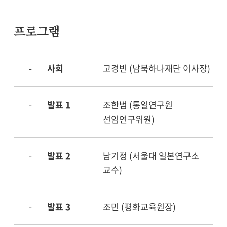
프로그램
-
사회
고경빈 (남북하나재단 이사장)
-
발표 1
조한범 (통일연구원
선임연구위원)
-
발표 2
남기정 (서울대 일본연구소
교수)
-
발표 3
조민 (평화교육원장)