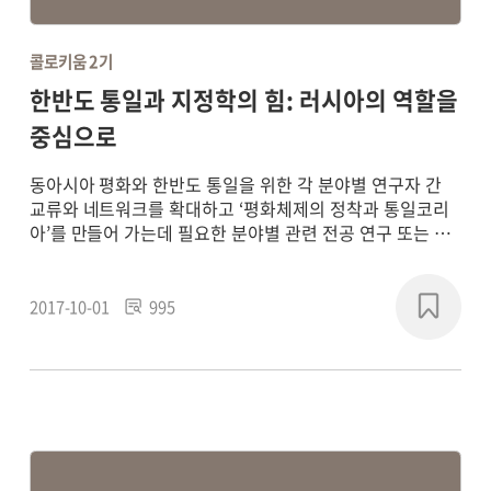
콜로키움 2기
한반도 통일과 지정학의 힘: 러시아의 역할을
중심으로
동아시아 평화와 한반도 통일을 위한 각 분야별 연구자 간
교류와 네트워크를 확대하고 ‘평화체제의 정착과 통일코리
아’를 만들어 가는데 필요한 분야별 관련 전공 연구 또는 학
제 간 통합연구를 통해 평화 패러다임의 새로운 담론을 형성
하고, 실질적인 통일 기반의 구축에 기여하기 위해
2017~2018년에 연구 프로젝트를 진행했습니다.
2017-10-01
995