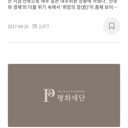
는 지금 안팎으로 매우 힘든 내우외환 상황에 처했다. ‘안보
와 경제’의 더블 위기 속에서 ‘희망의 창(窓)’이 좀체 보이지
않는다. 벼락치기 대선 국면에서 우리 국민들은 모두 정치판
게임에 매몰되었고, 현재의 좌표와 미래로 가는 방향 감각을
잃어버린 안타까운 상황이다. 그러나 우리는 밖으로는 세계
2017-04-26
2,077
사적 도전을 극복하고, 안으로는 헌정질서의 문란을 수습하
면서 ‘좋은 나라, 살만한 사회’를 만들어가야 한다.