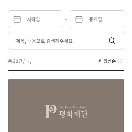
~
총 30건
/
~
,
최신순