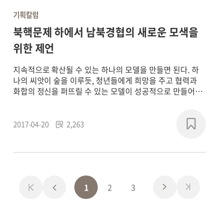
기획칼럼
북핵문제 하에서 남북경협의 새로운 모색을
위한 제언
지속적으로 확산될 수 있는 하나의 모델을 만들면 된다. 하
나의 씨앗이 숲을 이루듯, 청년들에게 희망을 주고 협력과
화합의 정신을 퍼뜨릴 수 있는 모델이 성공적으로 만들어지
면, 자연스럽게 동북3성과 북한 내부의 경제개발구로 확산
될 수 있을 것이다. 우리에게 필요한 것은 거창하고 추상적
인 방안이 아니라, 실현 가능하고 그러기에 희망을 주는 방
2017-04-20
2,263
안이다.
1
2
3