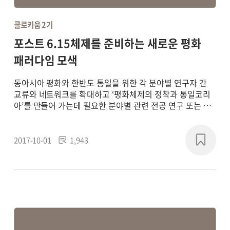
콜로키움 2기
포스트 6.15체제를 준비하는 새로운 평화
패러다임 모색
동아시아 평화와 한반도 통일을 위한 각 분야별 연구자 간
교류와 네트워크를 확대하고 ‘평화체제의 정착과 통일코리
아’를 만들어 가는데 필요한 분야별 관련 전공 연구 또는 학
제 간 통합연구를 통해 평화 패러다임의 새로운 담론을 형성
하고, 실질적인 통일 기반의 구축에 기여하기 위해
2017~2018년에 연구 프로젝트를 진행했습니다.
2017-10-01
1,943