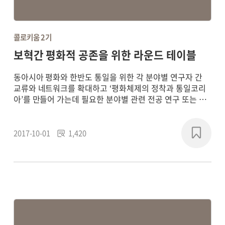
콜로키움 2기
보혁간 평화적 공존을 위한 라운드 테이블
동아시아 평화와 한반도 통일을 위한 각 분야별 연구자 간
교류와 네트워크를 확대하고 ‘평화체제의 정착과 통일코리
아’를 만들어 가는데 필요한 분야별 관련 전공 연구 또는 학
제 간 통합연구를 통해 평화 패러다임의 새로운 담론을 형성
하고, 실질적인 통일 기반의 구축에 기여하기 위해
2017~2018년에 연구 프로젝트를 진행했습니다.
2017-10-01
1,420