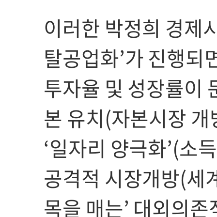
이러한 박정희 경제시
탈공업화’가 진행되면
투자율 및 성장률이
본 유치(자본시장 개
‘일자리 양극화’(소
공격적 시장개방(세계
목을 매는’ 대외의존