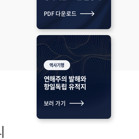
PDF 다운로드
역사기행
연해주의 발해와
항일독립 유적지
보러 가기
리