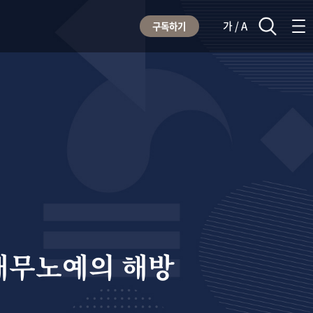
가 / A
구독하기
채무노예의 해방