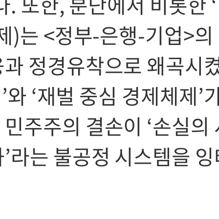
. 또한, 분단에서 비롯한 
제)는 <정부-은행-기업>의
융과 정경유착으로 왜곡시
해’와 ‘재벌 중심 경제체제’
민주주의 결손이 ‘손실의 
’라는 불공정 시스템을 잉