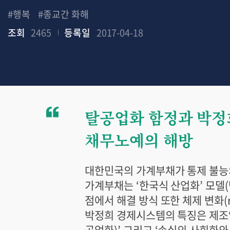
#행복
#종교간 화해
조회
2465
등록일
2017-04-18
탈공업화 함정과 박정
채무노예의 해방
대한민국의 가계부채가 통제 불능의
가계부채는 ‘한국식 산업화’ 모델
점에서 해결 방식 또한 체제 변화(r
박정희 경제시스템의 특징은 제조
공업화)’ 그리고 ‘손실의 사회화와