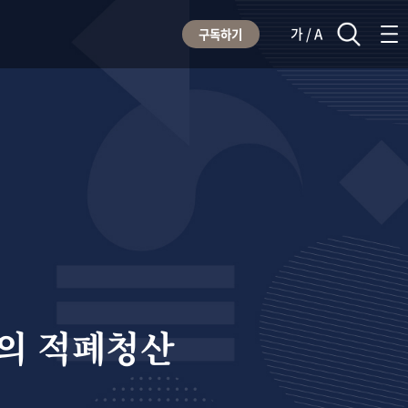
가 / A
구독하기
념의 적폐청산