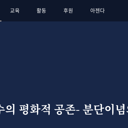
교육
활동
후원
아젠다
수의 평화적 공존- 분단이