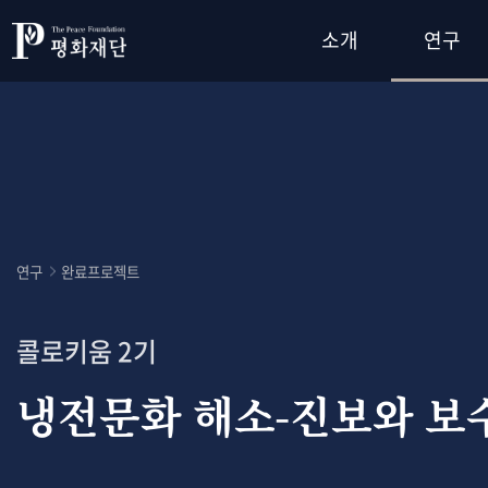
소개
연구
연구
완료프로젝트
콜로키움 2기
냉전문화 해소-진보와 보