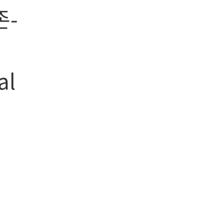
존-
al