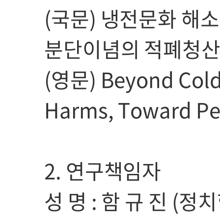
(국문) 냉전문화 해
분단이념의 적폐청
(영문) Beyond Cold 
Harms, Toward Pe
2. 연구책임자
성 명 : 함 규 진 (정