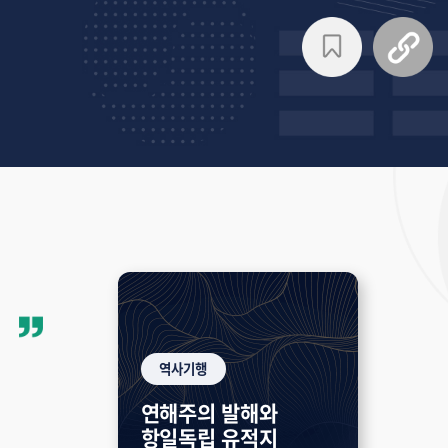
역사기행
연해주의 발해와
항일독립 유적지