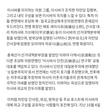
이시바를 지지하는 의원 그룹, 이시바가 조직한 자민당 집행부,
그리고 내각 구성을 보면 이시바의 의지를 느낄 수 있다. 특히 이
들 면면에서 초당파 북·일국교정상화추진의원연맹의 존재감이
두드러진다. 연맹 회장인 에토 세이시로(衛藤征士郎), 간사장 대
리 히라사와 가쓰에이(平沢勝栄) 등이 이시바의 선거대책본부에
힘을 보탰으며, 방위상에 임명된 나카타니 겐(中谷元)과 자민당
간사장에 임명된 모리야마 히로시(森山裕)도 연맹 회원이다.
총재선거 선거대책본부장을 맡았던 이와야 다케시(岩屋毅)는 또
다른 초당파 의원연맹인 ‘이시바시 단잔(石橋湛山) 연구회’ 공동
대표를 역임하고 있다. 이시바시 단잔은 대일본주의에 반대했던
‘소일본주의자’로서 전전에는 식민지 포기를 주장했으며, 전후에
는 자주외교를 주장하며 아시아 이웃국가들과의 관계개선에 적
극적인 자세를 보였던 정치인이다. 이와야는 외상으로 임명되어
이시바 외교의 진두지휘를 맡았다.
이처럼 자민당 간사장, 외상, 방위상 등 주요 포스트에 이시바의
대북 외교 구상을 공유하는 사람들이 포진해 있다. 지난 10월 4일