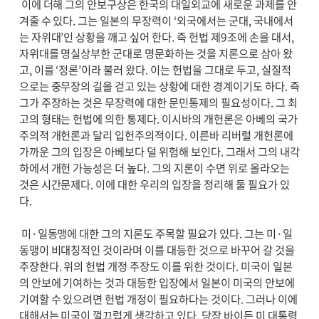
이에 더해 그의 안보구상은 한국의 대일외교에 새로운 과제를 안
겨줄 수 있다. 그는 일본의 무장력이 ‘외국에서는 군대, 국내에서
는 자위대’인 상황을 깨고 싶어 한다. 즉 헌법 제9조에 손을 대서,
자위대를 명실상부한 군대로 명문화하는 것을 지론으로 삼아 왔
고, 이를 ‘정론’이라 불러 왔다. 이는 헌법을 그대로 두고, 실질적
으로는 중무장의 길을 걷고 있는 상황에 대한 경계이기도 하다. 즉
그가 주장하는 것은 무장력에 대한 문민통제의 필요성이다. 그 최
고의 형태는 헌법에 의한 통제다. 이시바의 개헌론은 아베의 국가
주의적 개헌론과 달리 입헌주의적이다. 이른바 리버럴 개헌론에
가까운 그의 입장은 아베보다 덜 위험해 보인다. 그래서 그의 내각
하에서 개헌 가능성은 더 높다. 그의 지론이 수면 위로 올라오는
것은 시간문제다. 이에 대한 우리의 입장을 정리해 둘 필요가 있
다.
미·일동맹에 대한 그의 지론도 주목할 필요가 있다. 그는 미·일
동맹이 비대칭적인 것이라며 이를 대등한 것으로 바꾸어 갈 것을
주장한다. 위의 헌법 개정 주장도 이를 위한 것이다. 미국이 일본
의 안보에 기여하는 것과 대등한 입장에서 일본이 미국의 안보에
기여할 수 있으려면 헌법 개정이 필요하다는 것이다. 그러나 이에
대해서는 미국이 껄끄럽게 생각하고 있다. 당장 바이든 미 대통령