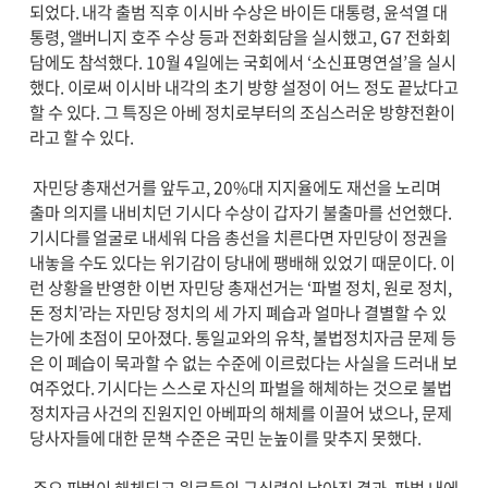
되었다. 내각 출범 직후 이시바 수상은 바이든 대통령, 윤석열 대
통령, 앨버니지 호주 수상 등과 전화회담을 실시했고, G7 전화회
담에도 참석했다. 10월 4일에는 국회에서 ‘소신표명연설’을 실시
했다. 이로써 이시바 내각의 초기 방향 설정이 어느 정도 끝났다고
할 수 있다. 그 특징은 아베 정치로부터의 조심스러운 방향전환이
라고 할 수 있다.
자민당 총재선거를 앞두고, 20%대 지지율에도 재선을 노리며
출마 의지를 내비치던 기시다 수상이 갑자기 불출마를 선언했다.
기시다를 얼굴로 내세워 다음 총선을 치른다면 자민당이 정권을
내놓을 수도 있다는 위기감이 당내에 팽배해 있었기 때문이다. 이
런 상황을 반영한 이번 자민당 총재선거는 ‘파벌 정치, 원로 정치,
돈 정치’라는 자민당 정치의 세 가지 폐습과 얼마나 결별할 수 있
는가에 초점이 모아졌다. 통일교와의 유착, 불법정치자금 문제 등
은 이 폐습이 묵과할 수 없는 수준에 이르렀다는 사실을 드러내 보
여주었다. 기시다는 스스로 자신의 파벌을 해체하는 것으로 불법
정치자금 사건의 진원지인 아베파의 해체를 이끌어 냈으나, 문제
당사자들에 대한 문책 수준은 국민 눈높이를 맞추지 못했다.
주요 파벌이 해체되고 원로들의 구심력이 낮아진 결과, 파벌 내에