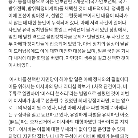
증가 등을 내용으로 하는 안보관련 3개문서(국가안보전략, 국가
방위전략, 방위력정비계획)를 채택한 것이 대표적이다. 정책들 사
이에 혼선이 빚어졌고, 설명은 그럴듯해 보이지만 내용이 따라가
지 않는 데 대한 불만이 누적되어 갔다. 아베 저격 사건이 일어나
자민당 유력 정치인들의 통일교 커넥션이 불거져 있던 상황에서,
엎친 데 덮친 격으로 불법정치자금 문제가 잇달았다. 두 사건은 모
두 아베파 정치인들에 집중되어 있었다. 아베 정치의 실상이 낱낱
이 드러났음에도 이에 대한 미진한 대응을 보며, 일본 국민은 기시
다 내각에 대한 희망을 버렸다. 자민당이 생존을 걸고 선택한 것이
이시바였다.
이시바를 선택한 자민당이 해야 할 일은 아베 정치와의 결별이다.
이를 위해서는 이시바의 당내 리더십 확보가 1차적 관건이다. 비
주류로 일관하며 ‘미스터 쓴소리’라는 별명으로 불렸던 것이 이번
에 이시바가 총재로 선출될 수 있었던 최대 강점이라면, 이는 앞으
로 그의 약점이 될 수 있다. 다만 아베 사망과 파벌 해체로 아베파
는 구심력을 잃고 동요하고 있다. 유일하게 파벌을 유지하던 아소
(麻生)파는 총재선거에서 이시바의 대항마였던 다카이치를 지지
했다. 이시바는 이들에 대한 부채의식 없이 당을 운영할 수 있게
되었다. 자민당 집행부나 내각 구성에서 아베파 배제가 눈에 띄었