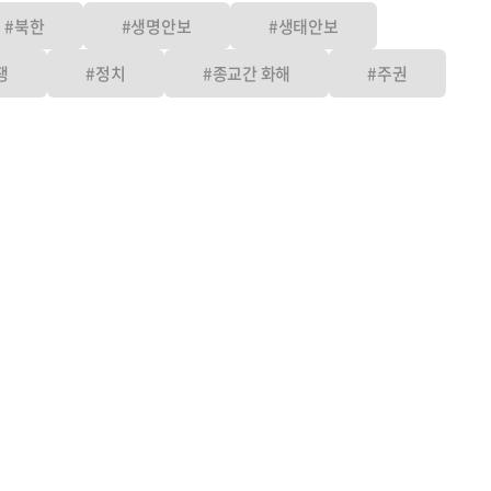
#북한
#생명안보
#생태안보
쟁
#정치
#종교간 화해
#주권