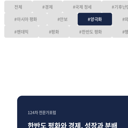
전체
#경제
#국제 정세
#기후난
#아시아 평화
#안보
#양극화
#
#팬데믹
#평화
#한반도 평화
#
124차 전문가포럼
한반도 평화와 경제, 성장과 분배