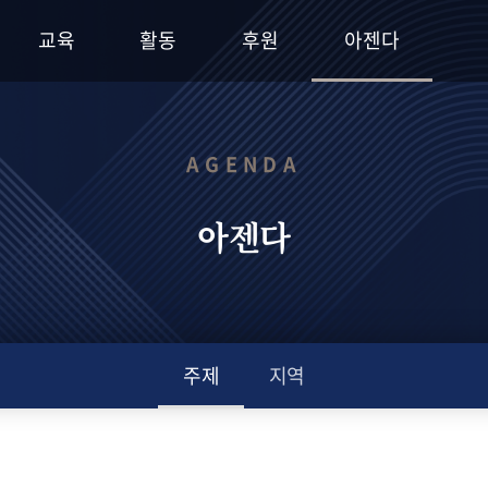
교육
활동
후원
아젠다
AGENDA
아젠다
주제
지역