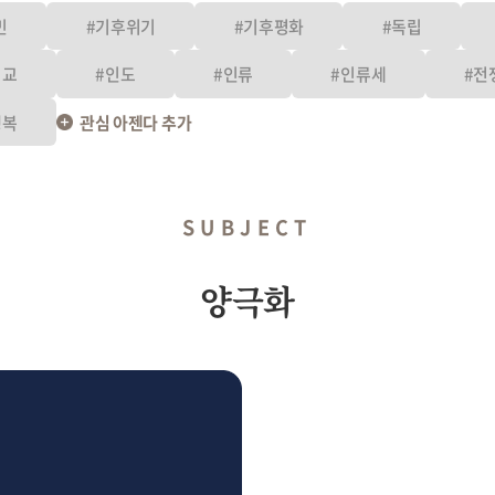
민
#기후위기
#기후평화
#독립
외교
#인도
#인류
#인류세
#전
행복
관심 아젠다 추가
SUBJECT
양극화