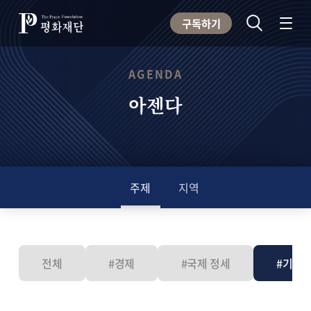
구독하기
AGENDA
아젠다
주제
지역
전체
#경제
#국제 정세
#기후