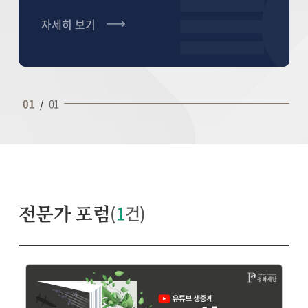
등장한 21세기형 안보 개념인 '생태안보'에 대해
살펴본다.
자세히 보기
01
/
01
전문가 포럼
(
1
건)