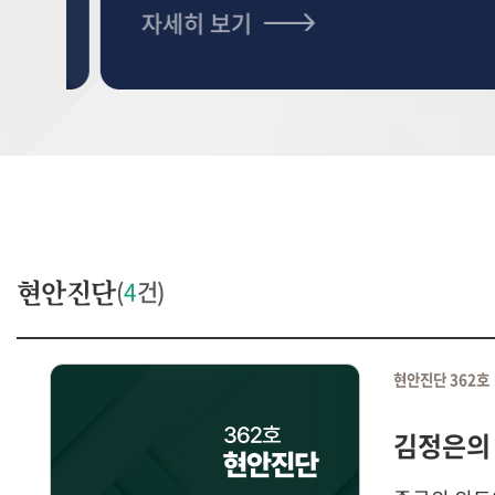
자세히 보기
현안진단
(
4
건)
현안진단 362호
김정은의 