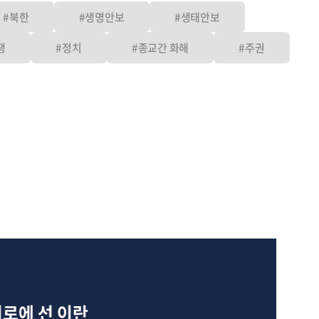
#북한
#생명안보
#생태안보
쟁
#정치
#종교간 화해
#주권
1
에 선 이란