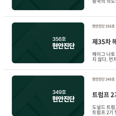
중국의 의도
현안진단 356호
제35차 
헤이그 나토
지 않다. 
보인다. 따
현안진단 349호
트럼프 2
도널드 트럼프
트럼프 2기