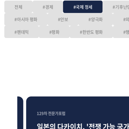
전체
#경제
#국제 정세
#기후난
#아시아 평화
#안보
#양극화
#
#팬데믹
#평화
#한반도 평화
#
129차 전문가포럼
일본의 다카이치, '전쟁 가능 국가'