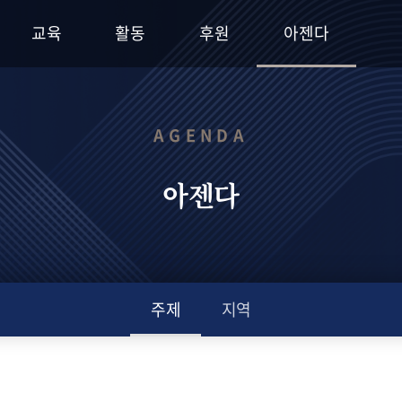
교육
활동
후원
아젠다
AGENDA
아젠다
주제
지역