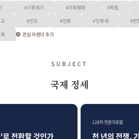
민
#기후위기
#기후평화
#독립
외교
#인도
#인류
#인류세
#전
행복
관심 아젠다 추가
SUBJECT
국제 정세
128차 전문가포럼
로 전환할 것인가
천 년의 전쟁, 기로