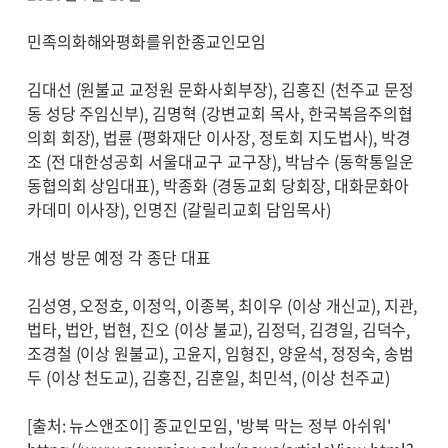
민족의화해와평화를위한종교인모임
김대선 (원불교 교정원 문화사회부장), 김홍진 (천주교 문정
동 성당 주임신부), 김명혁 (강변교회 목사, 한국복음주의협
의회 회장), 법륜 (평화재단 이사장, 정토회 지도법사), 박경
조 (전 대한성공회 서울대교구 교구장), 박남수 (동학통일운
동협의회 상임대표), 박종화 (경동교회 당회장, 대화문화아
카데미 이사장), 인명진 (갈릴리교회 담임목사)
개성 방문 예정 각 종단 대표
김성영, 오정호, 이정익, 이종복, 최이우 (이상 개신교), 지관,
법타, 법안, 법현, 진오 (이상 불교), 김정덕, 김경일, 김덕수,
조경철 (이상 원불교), 고윤지, 임형진, 양윤석, 정정숙, 송범
두 (이상 천도교), 김홍진, 김훈일, 최민석, (이상 천주교)
[출처: 뉴스앤조이] 종교인모임, '방북 막는 정부 아쉬워'