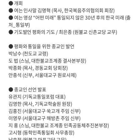
● 개회
● 여는 인사말 김명혁 (목사, 한국복음주의협의회 회장)
● 여는 영상 “어떤 미래” 통일되지 않은 30년 후의 한국 미래 (출
처_통일부)
● 기도발언 평화의 기도 / 최은종 (원불교 신촌교당 교무)
● 평화와 통일을 위한 종교인 발언
박남수 (천도교 교령)
도 법 (스님, 대한불교조계종 결사본부장)
박종화 (목사, 경동교회 당회장)
안충석 (신부, 서울대교구 원로사제)
● 종교인 선언 발표
유관지 (기독교통일포럼 대표)
김영한 (목사, 기독교학술원 원장)
김홍진 (서울대교구 쑥고개 주임 신부)
이영우 (서울대교구 해방촌 주임 신부)
지 홍 (스님, 대한불교 조계종 민족공동체추진본부장)
고시형 (동학민족통일회 사무총장)
남효정 (원불교 마포교당 교무)