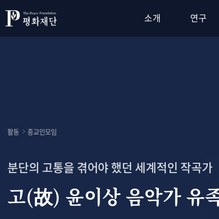
소개
연구
활동
종교인모임
분단의 고통을 겪어야 했던 세계적인 작곡가
고(故) 윤이상 음악가 유