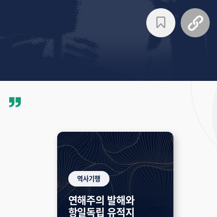
역사기행
연해주의 발해와
항일독립 유적지