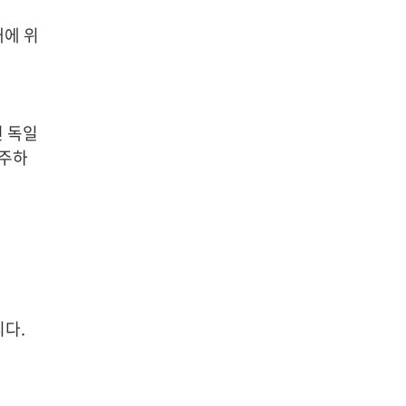
내에 위
전 독일
연주하
니다.