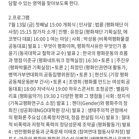
담할 수 있는 영역을 찾아보도록 한다.
2.프로그램
7월 13일 (금) 첫째날 15:00 개회식 | 인사말 : 법륜 (평화재단 이
사장) 15:15 참가자 소개 | 진행 : 유정길 (평화재단 기획실장, 에
코붓다 대표) 16:00 1 여는 마당 | 사회 : 박성용 (비폭력평화물결
공동대표) 발표 1 : 무엇이 평화이며, 평화적사유란 무엇인가 홍
윤기 (동국대학교 철학과 교수) 발표 2 : 한국의 평화운동의 흐름
과 쟁점 이준규 (평화네트워크 정책실장) 16:30 • 토론 1 | 주진우
(평화박물관 기획실장) • 토론 2 | 최정민 (평화인권연대 활동가,
병역거부연대회의 공동집행위원장) • 토론 3 | 현선도 (기장 평화
공동체운동본부 간사) • 토론 4 | 조영희 (평화를 만드는 여성회 공
동대표) 18:00 저녁식사 19:00 하우스콘서트 초청공연 : 별음자
리표 (평화음악가) 19:30 2 다양한 평화 그 쟁점들 | 사회 : 정지석
(기독교평화연구소 소장) 발표 1 : 젠더(Gender)와 평화주의 정
희진 (성공회대NGO대학원 강사) 발표 2 : 생태주의적 관점에서
의 평화론 주요섭 (초록정치연대, 정읍 한살림 이사) 발표 3 : 절대
적 비폭력과 저항적 폭력의 정당성문제 조약골 (평화활동가) 발표
4 : 반전평화운동과 군축문제 이태호 (참여연대 협동사무처장) 발
표 5 : 마음의 평화와 평화적 감수성 이병철 (생명평화결사 운영위