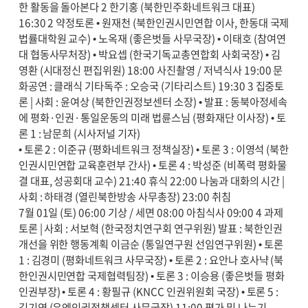
한 활동을 돌아본다 2 한기홍 (북한민주화네트워크 대표)
16:30 2 약정토론 • 원재천 (북한인권시민연합 이사, 한동대 국제
법률대학원 교수) • 노옥재 (좋은벗들 사무국장) • 이태호 (참여연
대 협동사무처장) • 박요셉 (한국기독교총연합회 사회국장) • 김
영환 (시대정신 편집위원) 18:00 사진촬영 / 저녁식사 19:00 문
화공연 : 클래식 기타독주 : 오승국 (기타리스트) 19:30 3 집중토
론 | 사회 : 윤여상 (북한인권정보센터 소장) • 발표 : 동북아정세속
에 평화·인권·통일운동의 미래 법륜스님 (평화재단 이사장) • 토
론 1 : 남문희 (시사저널 기자)
• 토론 2 : 이준규 (평화네트워크 정책실장) • 토론 3 : 이영석 (북한
인권시민연합 교육훈련부 간사) • 토론 4 : 박성준 (비폭력 평화물
결 대표, 성공회대 교수) 21:40 휴식 22:00 나눔과 대화의 시간 |
사회 : 하태경 (열린북한방송 사무총장) 23:00 취침
7월 01일 (토) 06:00 기상 / 세면 08:00 아침식사 09:00 4 과제
토론 | 사회 : 서보혁 (한국정치연구회 연구위원) 발표 : 북한인권
개선을 위한 행동계획 이금순 (통일연구원 선임연구위원) • 토론
1 : 김경미 (평화네트워크 사무국장) • 토론 2 : 요안나 호사냑 (북
한인권시민연합 국제협력팀장) • 토론 3 : 이승용 (좋은벗들 평화
인권부장) • 토론 4 : 황필규 (KNCC 인권위원회 국장) • 토론 5 :
김기연 (유엔인권정책센터 사무국장) 11:00 평가 및 나누기