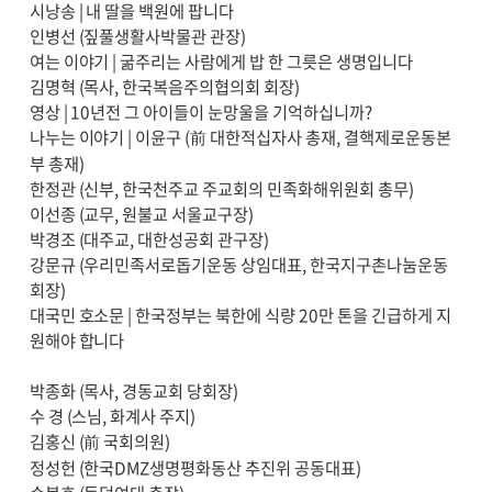
시낭송 | 내 딸을 백원에 팝니다
인병선 (짚풀생활사박물관 관장)
여는 이야기 | 굶주리는 사람에게 밥 한 그릇은 생명입니다
김명혁 (목사, 한국복음주의협의회 회장)
영상 | 10년전 그 아이들이 눈망울을 기억하십니까?
나누는 이야기 | 이윤구 (前 대한적십자사 총재, 결핵제로운동본
부 총재)
한정관 (신부, 한국천주교 주교회의 민족화해위원회 총무)
이선종 (교무, 원불교 서울교구장)
박경조 (대주교, 대한성공회 관구장)
강문규 (우리민족서로돕기운동 상임대표, 한국지구촌나눔운동
회장)
대국민 호소문 | 한국정부는 북한에 식량 20만 톤을 긴급하게 지
원해야 합니다
박종화 (목사, 경동교회 당회장)
수 경 (스님, 화계사 주지)
김홍신 (前 국회의원)
정성헌 (한국DMZ생명평화동산 추진위 공동대표)