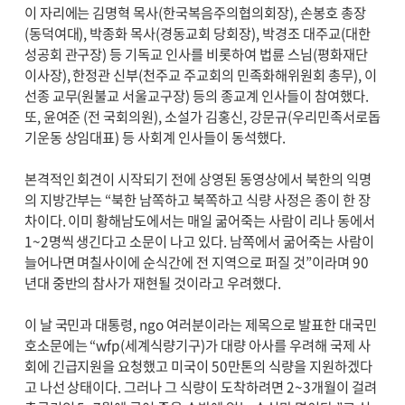
이 자리에는 김명혁 목사(한국복음주의협의회장), 손봉호 총장
(동덕여대), 박종화 목사(경동교회 당회장), 박경조 대주교(대한
성공회 관구장) 등 기독교 인사를 비롯하여 법륜 스님(평화재단
이사장), 한정관 신부(천주교 주교회의 민족화해위원회 총무), 이
선종 교무(원불교 서울교구장) 등의 종교계 인사들이 참여했다.
또, 윤여준 (전 국회의원), 소설가 김홍신, 강문규(우리민족서로돕
기운동 상임대표) 등 사회계 인사들이 동석했다.
본격적인 회견이 시작되기 전에 상영된 동영상에서 북한의 익명
의 지방간부는 “북한 남쪽하고 북쪽하고 식량 사정은 종이 한 장
차이다. 이미 황해남도에서는 매일 굶어죽는 사람이 리나 동에서
1~2명씩 생긴다고 소문이 나고 있다. 남쪽에서 굶어죽는 사람이
늘어나면 며칠사이에 순식간에 전 지역으로 퍼질 것”이라며 90
년대 중반의 참사가 재현될 것이라고 우려했다.
이 날 국민과 대통령, ngo 여러분이라는 제목으로 발표한 대국민
호소문에는 “wfp(세계식량기구)가 대량 아사를 우려해 국제 사
회에 긴급지원을 요청했고 미국이 50만톤의 식량을 지원하겠다
고 나선 상태이다. 그러나 그 식량이 도착하려면 2~3개월이 걸려