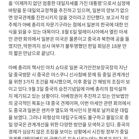
을 ‘이제까지 없던 엄중한 대일자세를 가진 대통령’으로서 심정에
바탕을 둔 대일외교정책을 추진하고 있으며, 일본의 양보가 없으
면 양국관계를 진전시키지 않을 것이라고 진단했다. 보고서 작성
주체가 아베 총리의 자문기구라는 점에서 일본의 한국에 대한 인
식을 읽을 수 있는 대목이다. 8월 6일 말레이시아에서 열린 아세
안 관련 회의에서 일본은 미국은 물론이고 중국과 북한에 공을 들
였지만, 막판까지 성사 여부가 불투명했던 한일 회담은 18분 만
의 짧은 만남으로 끝났다.
아베 총리의 책사인 야치 쇼타로 일본 국가안전보장국장의 지난
달 중국방문 시 중국은 야스쿠니 신사참배 문제 등 중일 관계개선
을 위한 3가지 조건을 제시했으며, 이후 중일 간 해빙의 조짐이 보
이고 있다. 9월 3일 중국의 승전기념일에 아베 총리의 참석설까
지 제기되고 있는 상황이다. 아베정권이 추진하고 있는 안보법안
의 궁극적인 목표는 대 중국 견제이며, 이번 아세안 관련 회의에서
도 중국과 일본은 센카쿠 열도와 역사인식 문제로 날카로운 대립
을 보였다. 그러나 외형상의 대립구도에도 불구하고 물밑으로 중
일 양국은 관계개선을 위한 다양한 방안을 모색하고 있다. 중국의
경제가 심상치 않은 조짐을 보이는 상황에서 시진핑 정부가 중일
관계를 대립일변도의 국면으로 지속시키는데는 한계가 있다. 일