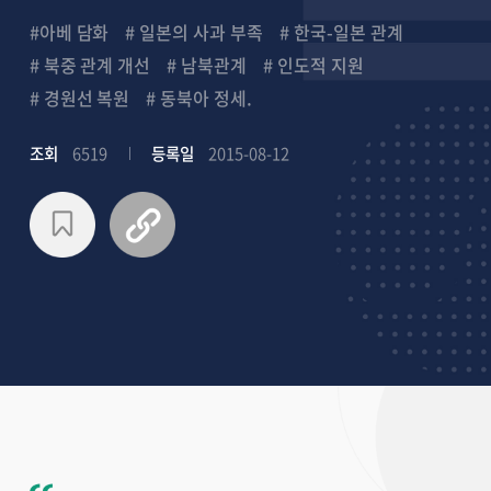
#아베 담화
# 일본의 사과 부족
# 한국-일본 관계
# 북중 관계 개선
# 남북관계
# 인도적 지원
# 경원선 복원
# 동북아 정세.
조회
6519
등록일
2015-08-12