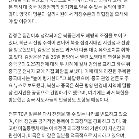
본 역시 대 중국 강경정책의 장기화로 얻을 수 있는 실익이 많지
않다. 양국이 명분과 실리차원에서 적정수준의 타협점을 모색해
야 할 이유이다.
김정은 집권이후 냉각되어온 북중관계도 해빙의 조짐을 보이고
있다. 최근 시진핑 주석이 연이어 북중 접경지대인 지린성과 선양
을 방문했으며, 김정은 정권도 과거와 다른 대중 유화조치를 취하
고 있다. 김정은은 7월 26일 평양에서 열린 노병대회 연설을 통해
중국군의 6.25참전에 대해 두 차례에 걸쳐 경의를 표하고 하루 뒤
중국군 전사자 묘에 직접 화환을 보냈다. 이에 대해 리진쥔 주북한
중국대사는 “높이 평가한다”고 화답했으며, 중국 관영 언론도 주
요 뉴스로 보도했다. 북한과 중국은 최근 평양 만경대 지역에 밀랍
상 전시관을 공동으로 건립하기로 했으며, 여기에는 과거 북한을
방문했던 중국 지도자들의 인물상도 포함될 예정이다.
전후 70년 일본은 다시 전쟁을 할 수 있는 나라로 변모하고 있으
며, 아베 정권은 공격적인 동북아 외교정책을 강화하고 있다. 확
고한 미일동맹체제는 아베정권 외교정책의 기반이자 자신감의
원천이다. 미국은 이 같은 일본을 적극적으로 지지하고 있으며,