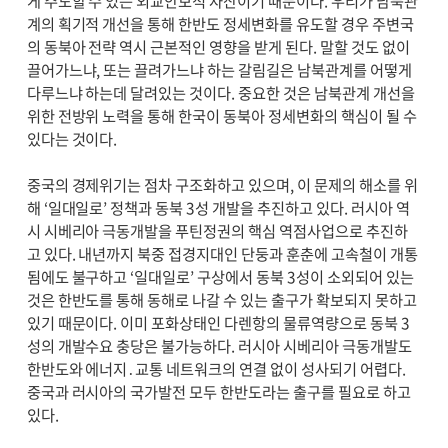
게 주도할 수 있는 외교안보적 자산이기 때문이다. 우리가 남북관
계의 획기적 개선을 통해 한반도 정세변화를 유도할 경우 주변국
의 동북아 전략 역시 근본적인 영향을 받게 된다. 말할 것도 없이
끌어가느냐, 또는 끌려가느냐 하는 갈림길은 남북관계를 어떻게
다루느냐 하는데 달려있는 것이다. 중요한 것은 남북관계 개선을
위한 전방위 노력을 통해 한국이 동북아 정세변화의 핵심이 될 수
있다는 것이다.
중국의 경제위기는 점차 구조화하고 있으며, 이 문제의 해소를 위
해 ‘일대일로’ 정책과 동북 3성 개발을 추진하고 있다. 러시아 역
시 시베리아 극동개발을 푸틴정권의 핵심 역점사업으로 추진하
고 있다. 내년까지 북중 접경지대인 단둥과 훈춘에 고속철이 개통
됨에도 불구하고 ‘일대일로’ 구상에서 동북 3성이 소외되어 있는
것은 한반도를 통해 동해로 나갈 수 있는 출구가 확보되지 못하고
있기 때문이다. 이미 포화상태인 다렌항의 물류역량으로 동북 3
성의 개발수요 충당은 불가능하다. 러시아 시베리아 극동개발도
한반도와 에너지․교통 네트워크의 연결 없이 성사되기 어렵다.
중국과 러시아의 국가발전 모두 한반도라는 출구를 필요로 하고
있다.