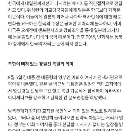
한국에게 대일관계개선에 나서라는 메시지를 직간접적으로 전달
하고 있다. 워싱턴의 외교당국자들에게 일본은 한국보다 가까운
이웃이다. 이들에게 일본의 과거사 사과와 역사인식에 대한 태도
변화를 요구하는 한국의 주장은 공허한 메아리에 불과하다. 이미
미국은 오래전에 샌프란시스코 강화조약을 통해 일본의 과거사
에 눈을 감았다. 미국의 국익 때문이다. 전후 70년, 변화하는 동북
아 정세에서 한국의 자리는 눈에 띄지 않는다.
북한이 빠져 있는 경원선 복원의 의미
8월 5일 김대중 전 대통령의 영부인 이희호 여사가 전세기편으로
평양을 방문했다. 같은 날 박근혜 대통령은 철원의 백마고지역에
서 열린 경원선 남측구간 철도 복원 기공식에 참석하여 유라시아
이니셔티브를 강조하고 남북한 간 철도연결을 희망했다.
남북관계가 장기간 교착된 국면에서 의미 있는 행보로 읽혀질 수
있다. 그러나 좀 더 면밀히 들여다보면 전략적 차원과는 거리가 멀
다. 정부는 이희호 여사를 통해 전달할 메시지가 없다는 입장을 밝
혔으며, 수행단의 면면 역시 평범하게 꾸려졌다. 어렵게 이루어진